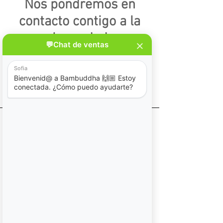
Nos pondremos en
contacto contigo a la
brevedad
Suscríbete a nuestro News Letter
o síguenos en redes sociales y
entérate de nuestros próximos
eventos, promociones y muchas
novedades más.
Únete a Nuestra Lista News Letter
He Leído y Acepto Políticas de
Privacidad
Ver Políticas de Privacidad