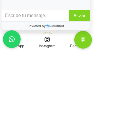
Suscríbete Ahora
WhatsApp
Instagram
Facebook
Bambuddha Centro Holístico
Carretera Barra Vieja Km 37, 39936
Acapulco, Gro. |
+52 (744)
444
6406
+52 (744) 444 6407
+52 (744)4264656
bambuddhacapulco@gmail.com